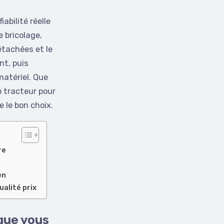
abilité réelle
 bricolage,
étachées et le
nt, puis
 matériel. Que
o tracteur pour
e le bon choix.
re
en
alité prix
que vous