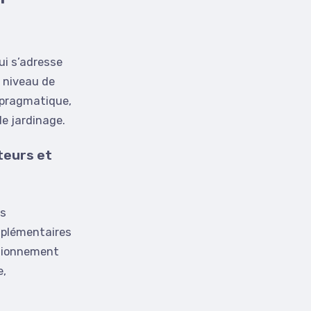
ui s’adresse
l niveau de
e pragmatique,
e jardinage.
teurs et
es
mplémentaires
itionnement
e,