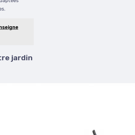
adaptées
es.
enseigne
re jardin