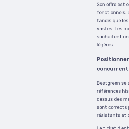
Son offre est 
fonctionnels.
tandis que les
vastes. Les mi
souhaitent un 
légères.
Positionnem
concurrent
Bestgreen se 
références hi
dessus des ma
sont corrects 
résistants et 
Le ticket d’en