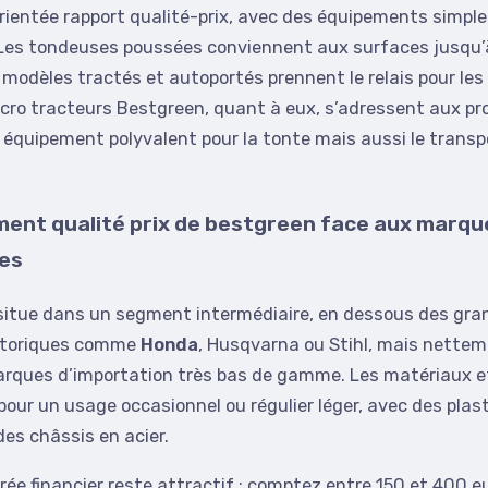
orientée rapport qualité-prix, avec des équipements simple
 Les tondeuses poussées conviennent aux surfaces jusqu’
 modèles tractés et autoportés prennent le relais pour les 
cro tracteurs Bestgreen, quant à eux, s’adressent aux pro
équipement polyvalent pour la tonte mais aussi le transp
ent qualité prix de bestgreen face aux marqu
es
situe dans un segment intermédiaire, en dessous des gra
storiques comme
Honda
, Husqvarna ou Stihl, mais nette
rques d’importation très bas de gamme. Les matériaux et 
pour un usage occasionnel ou régulier léger, avec des plas
des châssis en acier.
trée financier reste attractif : comptez entre 150 et 400 e