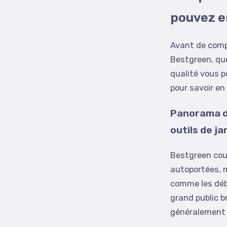
pouvez e
Avant de compa
Bestgreen, que
qualité vous p
pour savoir en
Panorama d
outils de ja
Bestgreen cou
autoportées, m
comme les débr
grand public b
généralement 