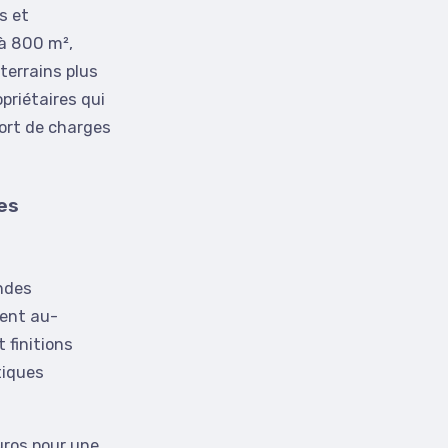
s et
à 800 m²,
terrains plus
priétaires qui
ort de charges
es
ndes
ment au-
finitions
tiques
uros pour une