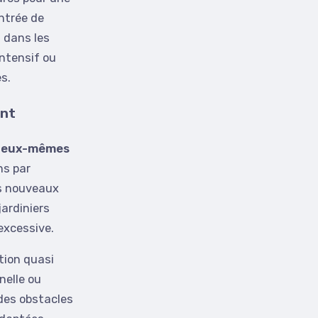
ntrée de
 dans les
ntensif ou
s.
ent
nt eux-mêmes
ns par
es nouveaux
jardiniers
excessive.
tion quasi
nelle ou
 des obstacles