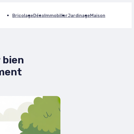
Bricolage
Déco
Immobilier
Jardinage
Maison
 bien
ement