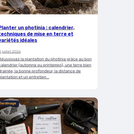
Planter un photinia : calendrier,
techniques de mise en terre et
variétés idéales
8 juillet 2026
Réussissez la plantation du photinia grâce au bon
calendrier (automne ou printemps), une terre bien
drainée, la bonne profondeur, la distance de
plantation et un entretien…
Jardinage