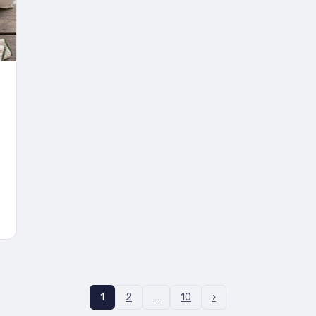
1
2
…
10
›