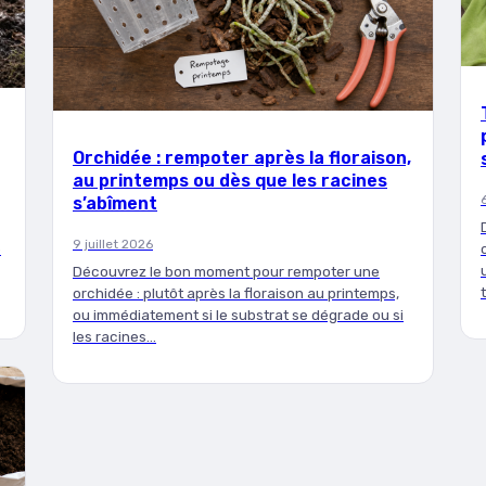
Orchidée : rempoter après la floraison,
au printemps ou dès que les racines
s’abîment
9 juillet 2026
e
Découvrez le bon moment pour rempoter une
orchidée : plutôt après la floraison au printemps,
ou immédiatement si le substrat se dégrade ou si
les racines…