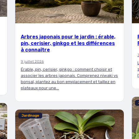
Arbres japonais pour le jardin : érable,
pin, cerisier, ginkgo et les différences
à connaître
9 juillet 2026
Érable, pin, cerisier, ginkgo : comment choisir et
associer les arbres japonais. Comprenez niwaki vs
bonsaï, plantez au bon emplacement et taillez en
plateaux pour une…
Jardinage