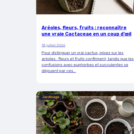
Aréoles, fleurs, fruits : reconnaître
une vraie Cactaceae en un coup d’œil
18 juillet 2026
Pour distinguer un vrai cactus, misez sur les
aréoles : fleurs et fruits confirment, tandis que les
confusions avec euphorbes et succulentes se
déjouent par ces…
Jardinage