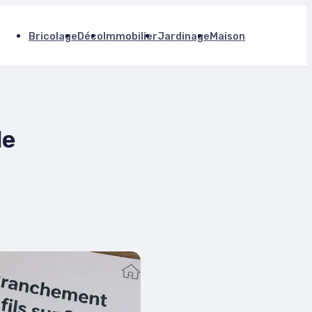
Bricolage
Déco
Immobilier
Jardinage
Maison
de