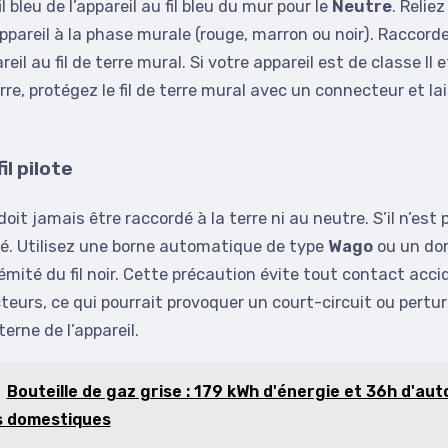
l bleu de l’appareil au fil bleu du mur pour le
Neutre
. Reliez
ppareil à la phase murale (rouge, marron ou noir). Raccordez 
reil au fil de terre mural. Si votre appareil est de classe II
erre, protégez le fil de terre mural avec un connecteur et la
il pilote
 doit jamais être raccordé à la terre ni au neutre. S’il n’est pa
olé. Utilisez une borne automatique de type
Wago
ou un do
rémité du fil noir. Cette précaution évite tout contact acci
eurs, ce qui pourrait provoquer un court-circuit ou pertur
erne de l’appareil.
Bouteille de gaz grise : 179 kWh d'énergie et 36h d'au
s domestiques