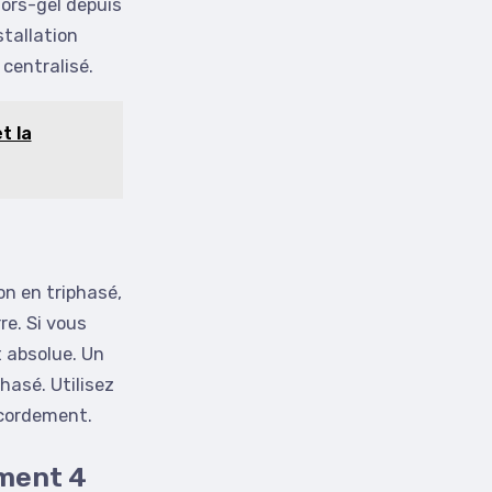
ors-gel depuis
stallation
centralisé.
t la
on en triphasé,
re. Si vous
t absolue. Un
asé. Utilisez
ccordement.
ment 4