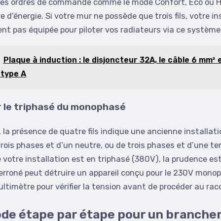
es ordres de commande comme le mode Confort, Éco ou H
 d’énergie. Si votre mur ne possède que trois fils, votre in
nt pas équipée pour piloter vos radiateurs via ce système 
Plaque à induction : le disjoncteur 32A, le câble 6 mm² e
 type A
r le triphasé du monophasé
 la présence de quatre fils indique une ancienne installati
ois phases et d’un neutre, ou de trois phases et d’une ter
votre installation est en triphasé (380V), la prudence es
rroné peut détruire un appareil conçu pour le 230V monoph
ltimètre pour vérifier la tension avant de procéder au ra
de étape par étape pour un branche