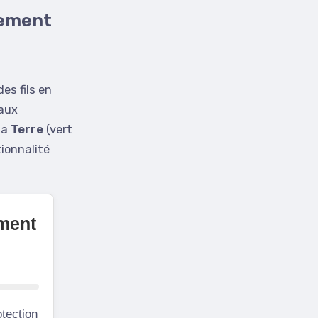
rdement
es fils en
raux
la
Terre
(vert
tionnalité
ment
tection