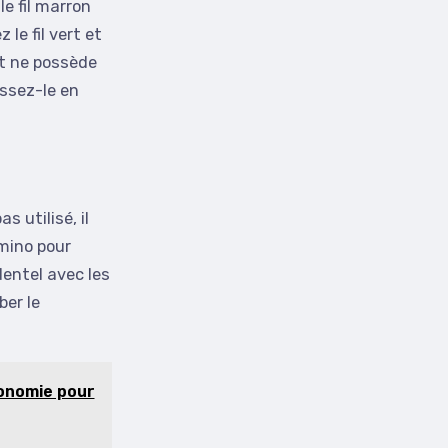
 le fil marron
le fil vert et
 et ne possède
issez-le en
s utilisé, il
mino pour
dentel avec les
ber le
tonomie pour