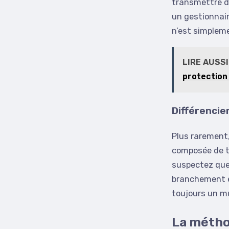
transmettre d
un gestionnaire
n’est simpleme
LIRE AUSSI
protection
Différencie
Plus rarement,
composée de tr
suspectez que 
branchement e
toujours un mu
La métho