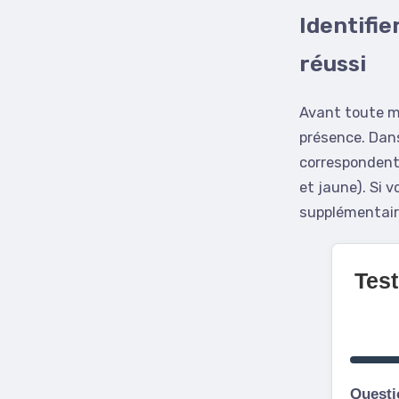
Identifie
réussi
Avant toute ma
présence. Dans
correspondent
et jaune). Si v
supplémentaire
Tes
Questi