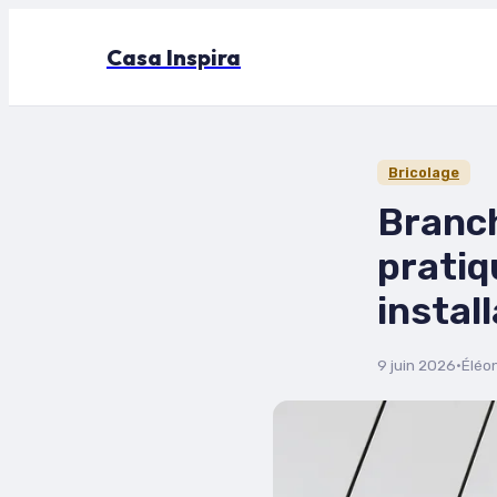
Casa Inspira
Bricolage
Branch
pratiq
instal
9 juin 2026
·
Éléo