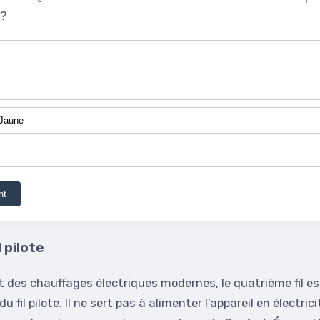
 ?
 Jaune
nt
l pilote
t des chauffages électriques modernes, le quatrième fil es
t du fil pilote. Il ne sert pas à alimenter l’appareil en électric