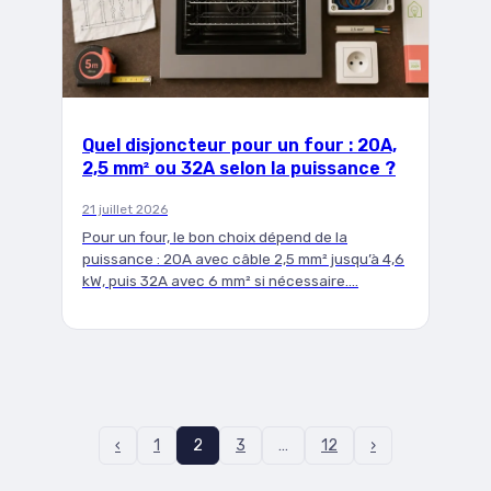
Quel disjoncteur pour un four : 20A,
2,5 mm² ou 32A selon la puissance ?
21 juillet 2026
Pour un four, le bon choix dépend de la
puissance : 20A avec câble 2,5 mm² jusqu’à 4,6
kW, puis 32A avec 6 mm² si nécessaire.…
‹
1
2
3
…
12
›