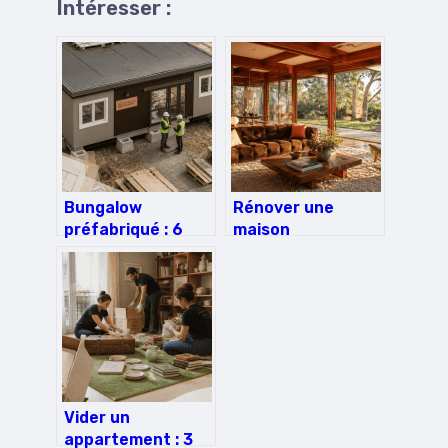
Intéresser :
Bungalow
Rénover une
préfabriqué : 6
maison
mètres de
californienne des
modularité pour
années 70 : 100 m²
optimiser vos
d’espace et les
espaces de travail
clés d’une
architecture
authentique
Vider un
appartement : 3