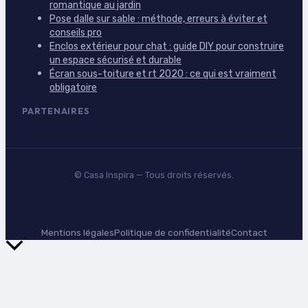
romantique au jardin
Pose dalle sur sable : méthode, erreurs à éviter et
conseils pro
Enclos extérieur pour chat : guide DIY pour construire
un espace sécurisé et durable
Écran sous-toiture et rt 2020 : ce qui est vraiment
obligatoire
PARTENAIRES
©
Casa Inspira
— Tous droits réservés.
Mentions légales
Politique de confidentialité
Contact
Retour
en
haut