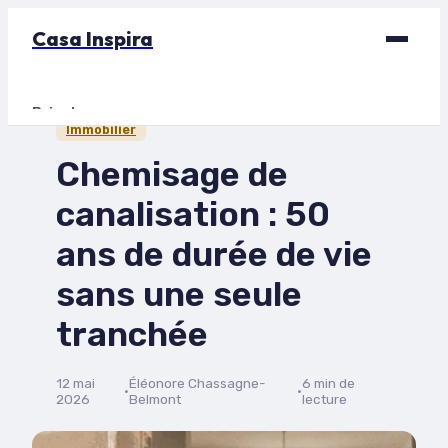
Casa Inspira
Bricolage
Immobilier
Déco
Chemisage de
Immobilier
canalisation : 50
Jardinage
ans de durée de vie
Maison
sans une seule
tranchée
12 mai
Éléonore Chassagne-
6 min de
·
·
2026
Belmont
lecture