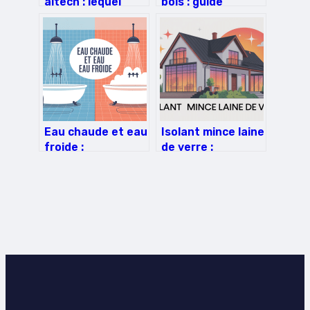
altech : lequel
bois : guide
choisir, à quel prix
complet pour un
et pour quel usage
projet durable et
maîtrisé
Eau chaude et eau
Isolant mince laine
froide :
de verre :
comprendre, gérer
comment bien
et optimiser au
choisir et poser
quotidien