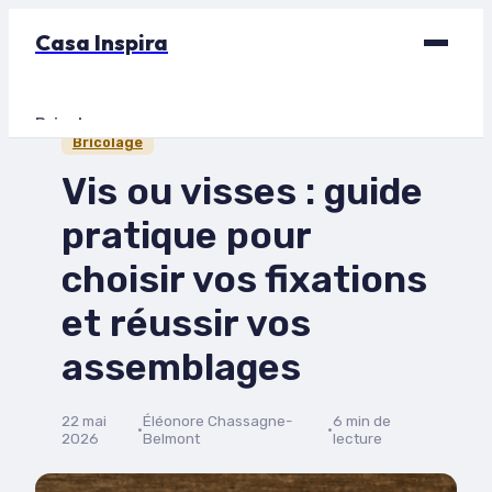
Casa Inspira
Bricolage
Bricolage
Déco
Vis ou visses : guide
Immobilier
pratique pour
Jardinage
choisir vos fixations
Maison
et réussir vos
assemblages
22 mai
Éléonore Chassagne-
6 min de
·
·
2026
Belmont
lecture