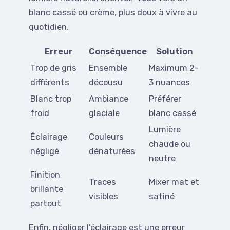
blanc cassé ou crème, plus doux à vivre au
quotidien.
Erreur
Conséquence
Solution
Trop de gris
Ensemble
Maximum 2-
différents
décousu
3 nuances
Blanc trop
Ambiance
Préférer
froid
glaciale
blanc cassé
Lumière
Éclairage
Couleurs
chaude ou
négligé
dénaturées
neutre
Finition
Traces
Mixer mat et
brillante
visibles
satiné
partout
Enfin, négliger l’éclairage est une erreur