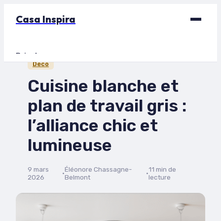
Casa Inspira
Bricolage
Déco
Déco
Cuisine blanche et
Immobilier
plan de travail gris :
Jardinage
l’alliance chic et
Maison
lumineuse
9 mars
Éléonore Chassagne-
11 min de
·
·
2026
Belmont
lecture