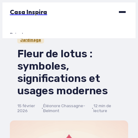
Casa Inspira
Bricolage
Jardinage
Déco
Fleur de lotus :
Immobilier
symboles,
Jardinage
significations et
Maison
usages modernes
15 février
Éléonore Chassagne-
12 min de
·
·
2026
Belmont
lecture