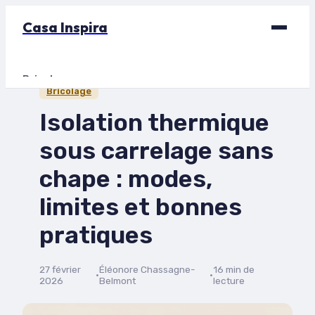
Casa Inspira
Bricolage
Bricolage
Déco
Isolation thermique
Immobilier
sous carrelage sans
Jardinage
chape : modes,
Maison
limites et bonnes
pratiques
27 février
Éléonore Chassagne-
16 min de
·
·
2026
Belmont
lecture