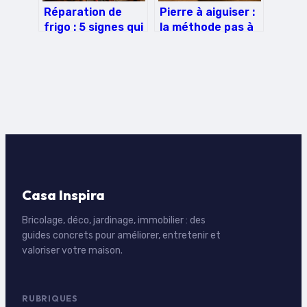
Réparation de
Pierre à aiguiser :
frigo : 5 signes qui
la méthode pas à
prouvent que
pas pour un
réparer coûte
tranchant rasoir
moins cher que
remplacer
Casa Inspira
Bricolage, déco, jardinage, immobilier : des
guides concrets pour améliorer, entretenir et
valoriser votre maison.
RUBRIQUES