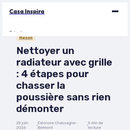
Casa Inspira
Bricolage
Maison
Déco
Nettoyer un
Immobilier
radiateur avec grille
Jardinage
: 4 étapes pour
Maison
chasser la
poussière sans rien
démonter
25 juin
Éléonore Chassagne-
5 min de
·
·
2026
Belmont
lecture