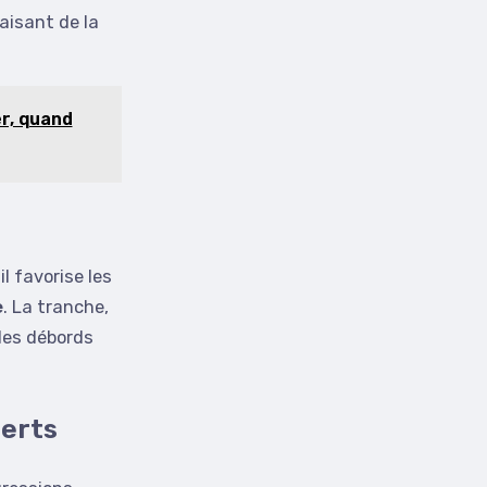
faisant de la
er, quand
l favorise les
e
. La tranche,
des débords
perts