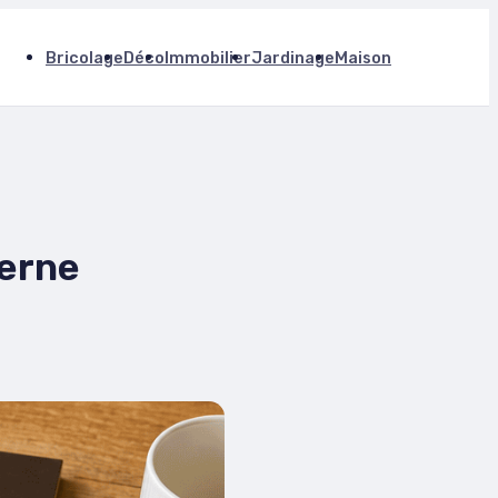
Bricolage
Déco
Immobilier
Jardinage
Maison
derne