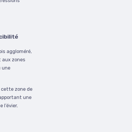
gressions
ibilité
ois aggloméré,
nt aux zones
ù une
e cette zone de
n apportant une
 l’évier.