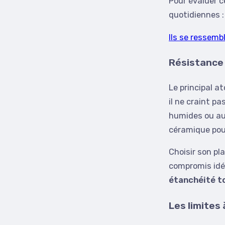
Pour évaluer c
quotidiennes :
Ils se ressemb
Résistance à
Le principal 
il ne craint p
humides ou aux
céramique pourr
Choisir son pl
compromis idéal
étanchéité t
Les limites 