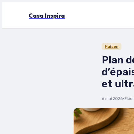
Casa Inspira
Maison
Plan d
d’épai
et ult
6 mai 2026
·
Éléo