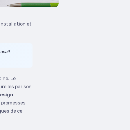
installation et
avail
sine. Le
urelles par son
esign
re promesses
ques de ce