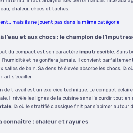
e matériau, il faut analyser ses performances face aux a
 eau, chaleur, chocs et taches.
lent… mais ils ne jouent pas dans la même catégorie
 l’eau et aux chocs : le champion de l’imputresc
atout du compact est son caractère
imputrescible
. Sans b
as l’humidité et ne gonflera jamais. Il convient parfaiteme
 salles de bain. Sa densité élevée absorbe les chocs, là o
ait s’écailler.
an de travail est un exercice technique. Le compact éclair
e. Il révèle les lignes de la cuisine sans l’alourdir tout e
otale
, là où le stratifié classique finit par s’abîmer autour de
à connaître : chaleur et rayures