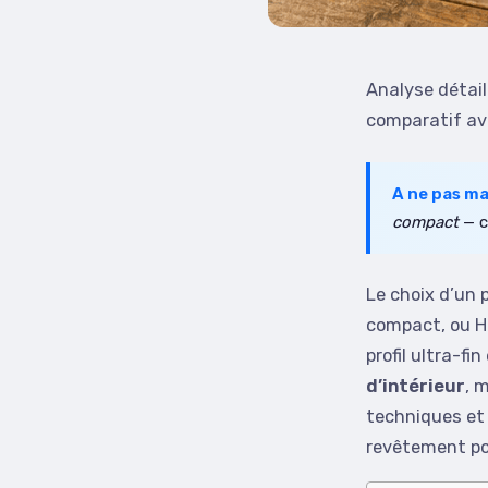
Analyse détail
comparatif avec
A ne pas m
compact
— c’
Le choix d’un p
compact, ou HP
profil ultra-f
d’intérieur
, 
techniques et 
revêtement pou