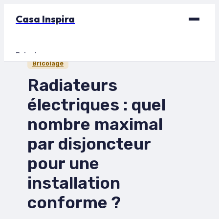
Casa Inspira
Bricolage
Bricolage
Déco
Radiateurs
Immobilier
électriques : quel
Jardinage
nombre maximal
Maison
par disjoncteur
pour une
installation
conforme ?