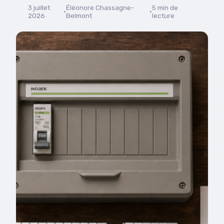
3 juillet
Éléonore Chassagne-
5 min de
·
·
2026
Belmont
lecture