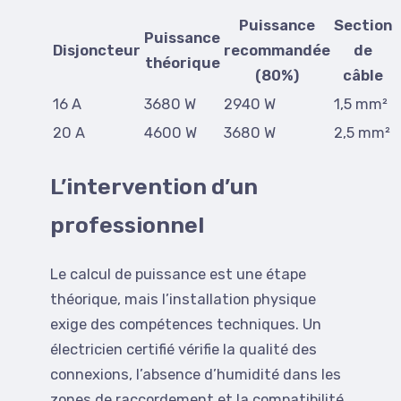
Puissance
Section
Puissance
Disjoncteur
recommandée
de
théorique
(80%)
câble
16 A
3680 W
2940 W
1,5 mm²
20 A
4600 W
3680 W
2,5 mm²
L’intervention d’un
professionnel
Le calcul de puissance est une étape
théorique, mais l’installation physique
exige des compétences techniques. Un
électricien certifié vérifie la qualité des
connexions, l’absence d’humidité dans les
zones de raccordement et la compatibilité