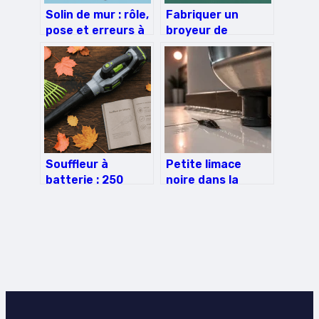
Solin de mur : rôle,
Fabriquer un
pose et erreurs à
broyeur de
éviter
végétaux manuel :
le guide pratique
pour bien
démarrer
Souffleur à
Petite limace
batterie : 250
noire dans la
km/h de souffle,
maison : 4
autonomie et
réflexes pour
poids, les 3
assainir et bloquer
critères pour
les intrusions
choisir sans se
tromper