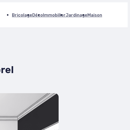
Bricolage
Déco
Immobilier
Jardinage
Maison
rel