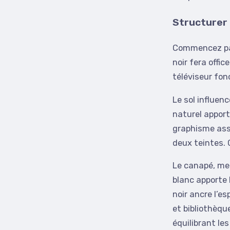
Structurer 
Commencez par
noir fera offic
téléviseur fon
Le sol influen
naturel apport
graphisme assu
deux teintes. 
Le canapé, meu
blanc apporte 
noir ancre l’e
et bibliothèqu
équilibrant les