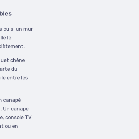
ubles
s ou si un mur
lle le
mplètement.
rquet chêne
carte du
le entre les
Un canapé
r. Un canapé
se, console TV
nt ou en