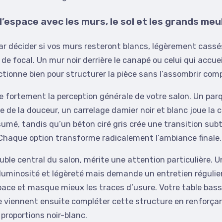
l’espace avec les murs, le sol et les grands me
 décider si vos murs resteront blancs, légèrement cassé
e de focal. Un mur noir derrière le canapé ou celui qui accuei
ctionne bien pour structurer la pièce sans l’assombrir co
ce fortement la perception générale de votre salon. Un pa
e de la douceur, un carrelage damier noir et blanc joue la 
mé, tandis qu’un béton ciré gris crée une transition subti
Chaque option transforme radicalement l’ambiance finale.
ble central du salon, mérite une attention particulière. 
luminosité et légèreté mais demande un entretien régulie
space et masque mieux les traces d’usure. Votre table bas
e viennent ensuite compléter cette structure en renforça
 proportions noir-blanc.