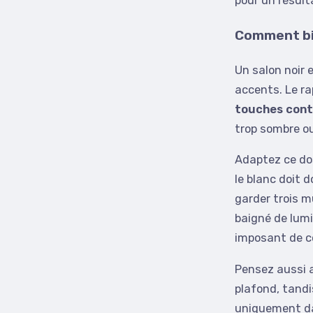
pour un résulta
Comment bie
Un salon noir e
accents. Le r
touches cont
trop sombre ou
Adaptez ce dosa
le blanc doit 
garder trois m
baigné de lumi
imposant de c
Pensez aussi a
plafond, tandi
uniquement da