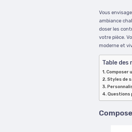
Vous envisagez
ambiance chale
doser les cont
votre pièce. V
moderne et viv
Table des 
Composer un
Styles de s
Personnalis
Questions 
Composer 