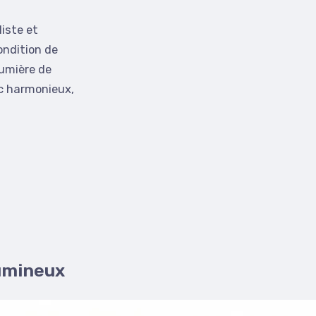
iste et
ondition de
lumière de
nc harmonieux,
lumineux