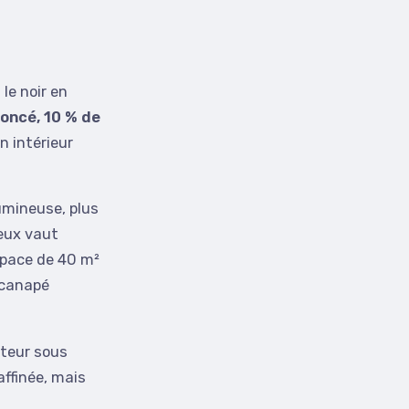
le noir en
foncé, 10 % de
n intérieur
lumineuse, plus
ieux vaut
espace de 40 m²
 canapé
uteur sous
affinée, mais