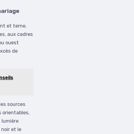
mariage
nt et terne.
les, aux cadres
 ou ouest
excès de
nseils
 les sources
 orientables,
 lumière
noir et le