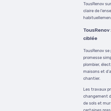
TousRenov sur 
claire de l’en
habituellemen
TousRenov :
ciblée
TousRenov se 
promesse simpl
plombier, élec
maisons et d’a
chantier.
Les travaux pr
changement de 
de sols et mur
certaines pre