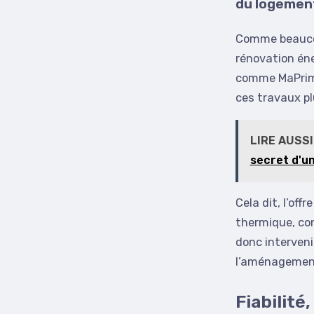
du logemen
Comme beaucou
rénovation éne
comme MaPrimeR
ces travaux pl
LIRE AUSSI
secret d'u
Cela dit, l’of
thermique, con
donc intervenir
l’aménagement 
Fiabilité