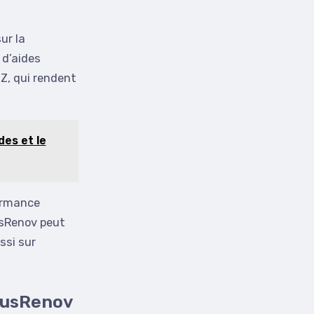
ur la
 d’aides
Z, qui rendent
des et le
formance
usRenov peut
ssi sur
TousRenov