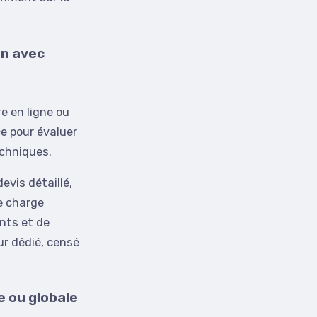
on avec
e en ligne ou
ce pour évaluer
echniques.
evis détaillé,
e charge
nts et de
ur dédié, censé
e ou globale