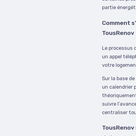
partie énergét
Comment s’
TousRenov
Le processus d
un appel télép
votre logement
Sur la base de
un calendrier 
théoriquement 
suivre l’avanc
centraliser t
TousRenov s