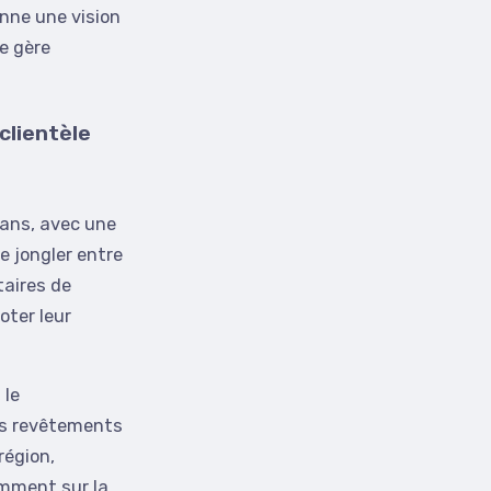
nne une vision
le gère
clientèle
sans, avec une
e jongler entre
taires de
oter leur
 le
les revêtements
région,
amment sur la