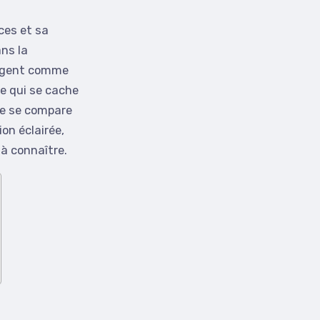
ces et sa
ans la
argent comme
re qui se cache
le se compare
on éclairée,
 à connaître.