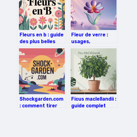
Fleurs en b : guide
Fleur de verre :
des plus belles
usages,
variétés à
symbolique et
connaître
idées déco pour
absolument
sublimer votre
intérieur
Shockgarden.com
Ficus maclellandii :
: comment tirer
guide complet
parti du site et de
pour bien le
son univers
connaître et
musical
l’entretenir