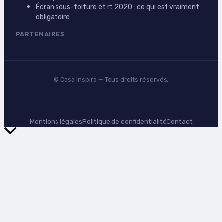
Écran sous-toiture et rt 2020 : ce qui est vraiment
obligatoire
PARTENAIRES
©
Casa Inspira
— Tous droits réservés.
Mentions légales
Politique de confidentialité
Contact
Retour
en
haut