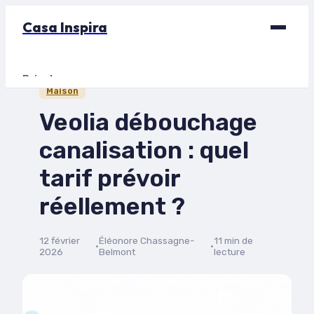
Casa Inspira
Bricolage
Maison
Déco
Veolia débouchage
Immobilier
canalisation : quel
Jardinage
tarif prévoir
Maison
réellement ?
12 février
Éléonore Chassagne-
11 min de
·
·
2026
Belmont
lecture