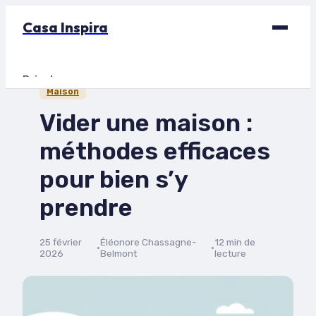
Casa Inspira
Bricolage
Maison
Déco
Vider une maison :
Immobilier
méthodes efficaces
Jardinage
pour bien s’y
Maison
prendre
25 février
Éléonore Chassagne-
12 min de
·
·
2026
Belmont
lecture