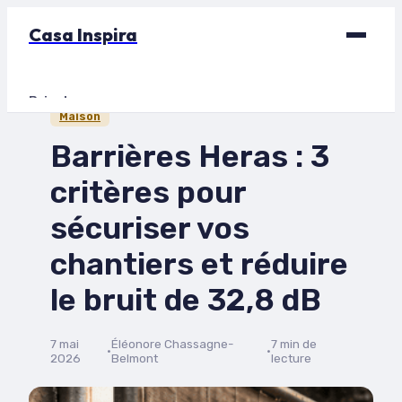
Casa Inspira
Bricolage
Maison
Déco
Barrières Heras : 3
Immobilier
critères pour
Jardinage
sécuriser vos
Maison
chantiers et réduire
le bruit de 32,8 dB
7 mai
Éléonore Chassagne-
7 min de
·
·
2026
Belmont
lecture