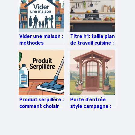
Vider une maison :
Titre h1: taille plan
méthodes
de travail cuisine :
efficaces pour
quelles
bien s’y prendre
dimensions choisir
et comment les
adapter
Produit serpillère :
Porte d’entrée
comment choisir
style campagne :
un produit
guide complet
efficace et adapté
pour un charme
authentique