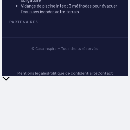
obligatoire
Vidange de piscine Intex : 3 méthodes pour évacuer
l'eau sans inonder votre terrain
PARTENAIRES
©
Casa Inspira
— Tous droits réservés.
Mentions légales
Politique de confidentialité
Contact
Retour
en
haut