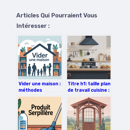
Articles Qui Pourraient Vous
Intéresser :
Vider une maison :
Titre h1: taille plan
méthodes
de travail cuisine :
efficaces pour
quelles
bien s’y prendre
dimensions choisir
et comment les
adapter