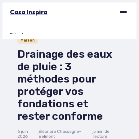
Casa Inspira
Bricolage
Maison
Déco
Drainage des eaux
Immobilier
de pluie : 3
Jardinage
méthodes pour
Maison
protéger vos
fondations et
rester conforme
6 juin
Éléonore Chassagne-
5 min de
·
·
2026
Belmont
lecture