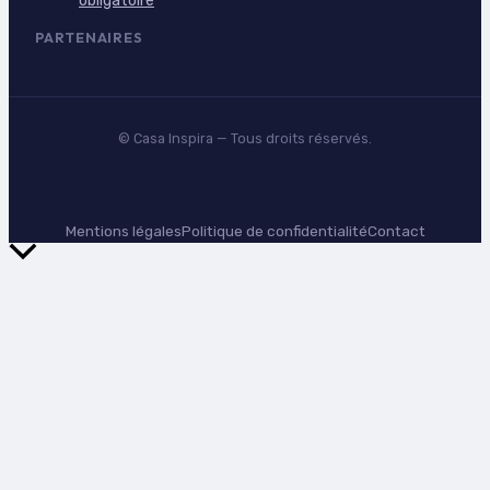
obligatoire
PARTENAIRES
©
Casa Inspira
— Tous droits réservés.
Mentions légales
Politique de confidentialité
Contact
Retour
en
haut