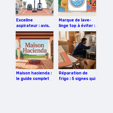
Exceline
Marque de lave-
aspirateur : avis,
linge top à éviter :
comparatif et
le guide pour ne
guide d’achat
pas se tromper
complet
Maison hacienda :
Réparation de
le guide complet
frigo : 5 signes qui
pour adopter ce
prouvent que
style authentique
réparer coûte
moins cher que
remplacer