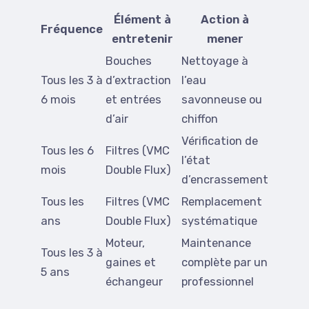
Élément à
Action à
Fréquence
entretenir
mener
Bouches
Nettoyage à
Tous les 3 à
d’extraction
l’eau
6 mois
et entrées
savonneuse ou
d’air
chiffon
Vérification de
Tous les 6
Filtres (VMC
l’état
mois
Double Flux)
d’encrassement
Tous les
Filtres (VMC
Remplacement
ans
Double Flux)
systématique
Moteur,
Maintenance
Tous les 3 à
gaines et
complète par un
5 ans
échangeur
professionnel