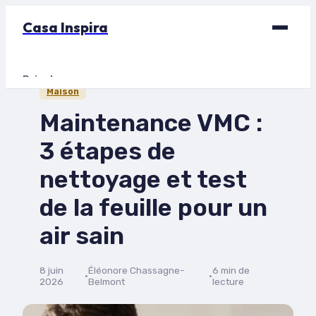
Casa Inspira
Bricolage
Maison
Déco
Maintenance VMC :
Immobilier
3 étapes de
Jardinage
nettoyage et test
Maison
de la feuille pour un
air sain
8 juin
Éléonore Chassagne-
6 min de
·
·
2026
Belmont
lecture