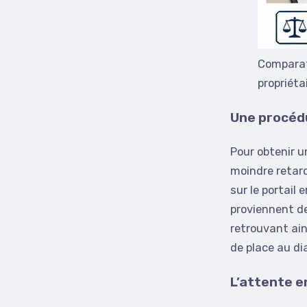
Comparati
propriéta
Une procédu
Pour obtenir un
moindre retard
sur le portail
proviennent de
retrouvant ain
de place au dia
L’attente e