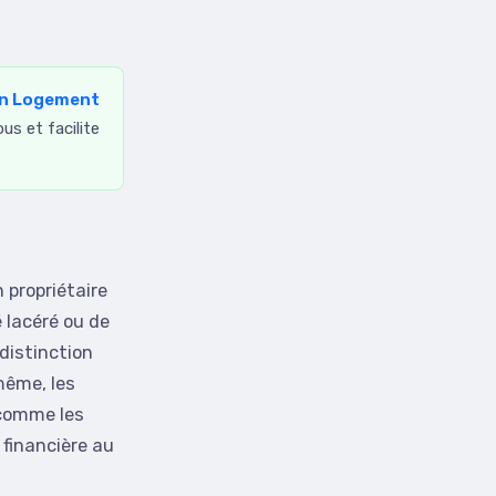
ion Logement
s et facilite
 propriétaire
 lacéré ou de
distinction
même, les
comme les
 financière au