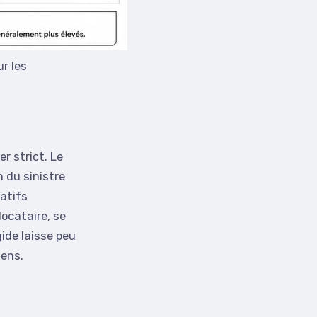
r les
r strict. Le
 du sinistre
atifs
locataire, se
gide laisse peu
iens.