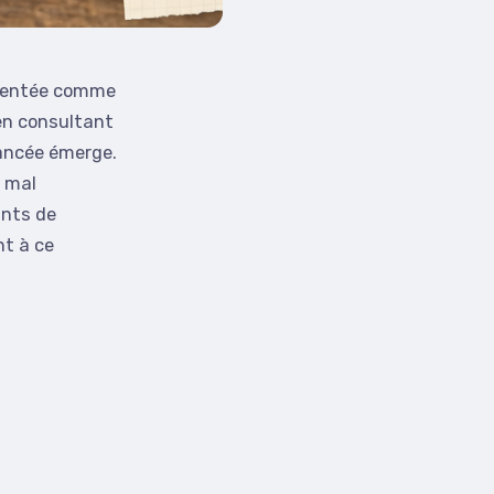
résentée comme
 en consultant
uancée émerge.
s mal
ints de
nt à ce