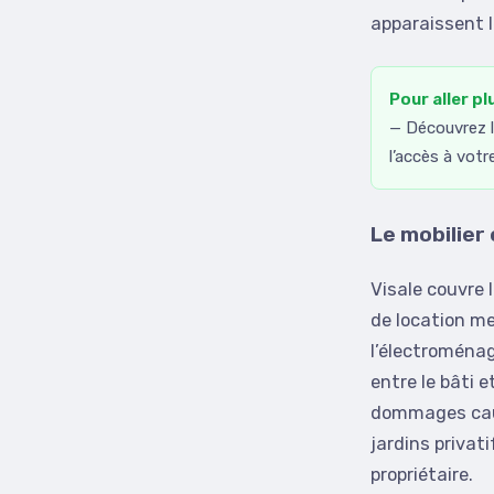
apparaissent l
Pour aller pl
— Découvrez l
l’accès à votr
Le mobilier
Visale couvre 
de location me
l’électroménag
entre le bâti 
dommages caus
jardins privat
propriétaire.