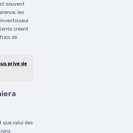
est souvent
arence, les
 investisseur
tente créent
frais de
ous prive de
aiera
t que celui des
tions