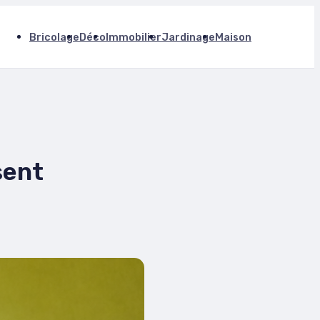
Bricolage
Déco
Immobilier
Jardinage
Maison
sent