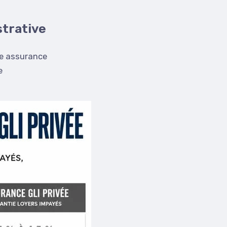
strative
une assurance
e