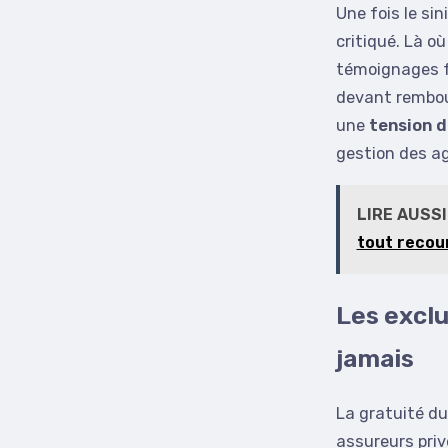
Une fois le si
critiqué. Là o
témoignages fo
devant rembou
une
tension d
gestion des a
LIRE AUSSI
tout recou
Les exclu
jamais
La gratuité du
assureurs priv