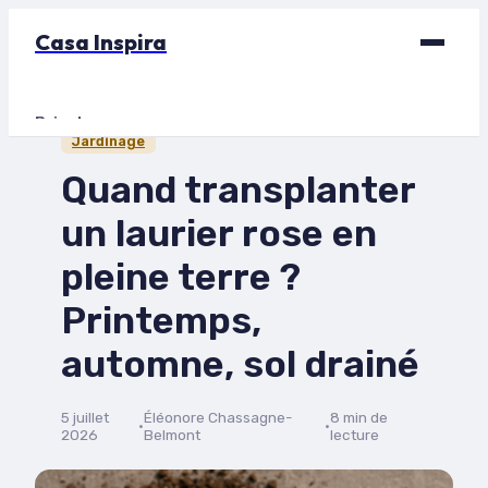
Casa Inspira
Bricolage
Jardinage
Déco
Quand transplanter
Immobilier
un laurier rose en
Jardinage
pleine terre ?
Maison
Printemps,
automne, sol drainé
5 juillet
Éléonore Chassagne-
8 min de
·
·
2026
Belmont
lecture