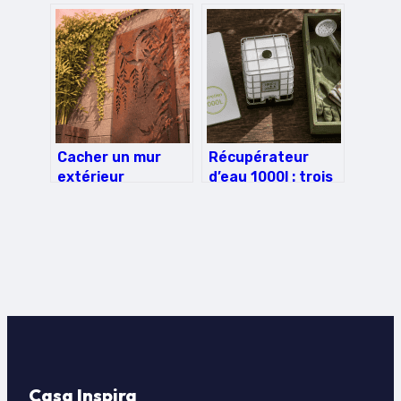
avec javel sans les
où et comment
abîmer
bien s’y prendre
Cacher un mur
Récupérateur
extérieur
d’eau 1000l : trois
disgracieux : 5
solutions pour
solutions durables
diviser votre
pour transformer
facture
le béton en atout
d’arrosage et
décoratif
sécuriser vos
réserves
Casa Inspira