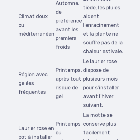
Automne,
tiède, les pluies
de
Climat doux
aident
préférence
ou
l’enracinement
avant les
méditerranéen
et la plante ne
premiers
souffre pas de la
froids
chaleur estivale.
Le laurier rose
Printemps,
dispose de
Région avec
après tout
plusieurs mois
gelées
risque de
pour s’installer
fréquentes
gel
avant l’hiver
suivant.
La motte se
Printemps
conserve plus
Laurier rose en
ou
facilement
pot à installer