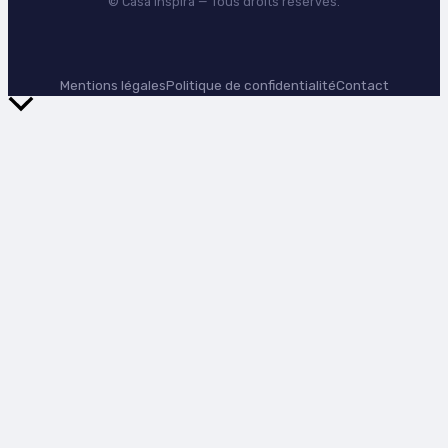
©
Casa Inspira
— Tous droits réservés.
Mentions légales
Politique de confidentialité
Contact
Retour
en
haut