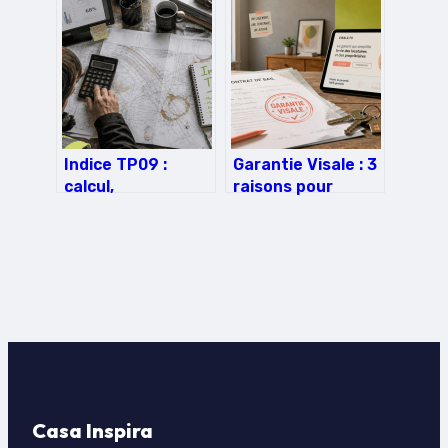
modularité pour
vie sans une seule
optimiser vos
tranchée
espaces de travail
Indice TP09 :
Garantie Visale : 3
calcul,
raisons pour
composition et
lesquelles les
maîtrise de vos
propriétaires
révisions de prix
déposent un avis
pour les enrobés
négatif
Casa Inspira