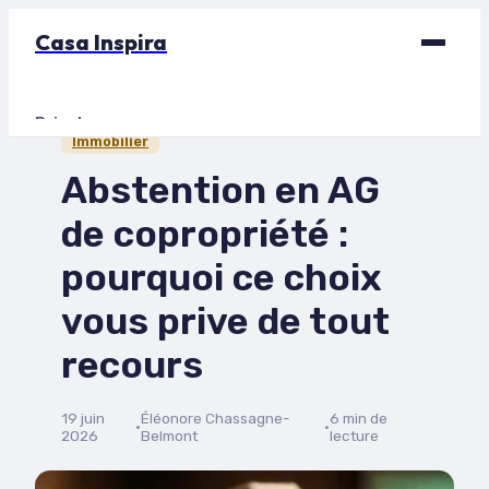
Casa Inspira
Bricolage
Immobilier
Déco
Abstention en AG
Immobilier
de copropriété :
Jardinage
pourquoi ce choix
Maison
vous prive de tout
recours
19 juin
Éléonore Chassagne-
6 min de
·
·
2026
Belmont
lecture