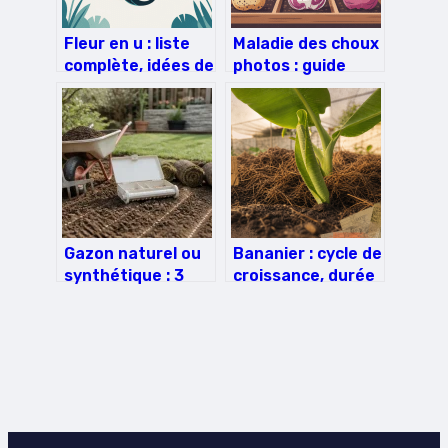
Fleur en u : liste
Maladie des choux
complète, idées de
photos : guide
jardin et conseils
visuel pour
malins
reconnaître et
traiter
Gazon naturel ou
Bananier : cycle de
synthétique : 3
croissance, durée
critères pour
avant récolte et 4
choisir et réussir
leviers pour
votre pelouse
réussir