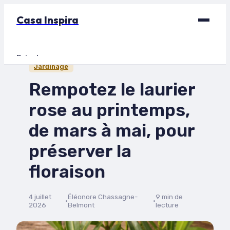
Casa Inspira
Bricolage
Jardinage
Déco
Rempotez le laurier
Immobilier
rose au printemps,
Jardinage
de mars à mai, pour
Maison
préserver la
floraison
4 juillet
Éléonore Chassagne-
9 min de
·
·
2026
Belmont
lecture